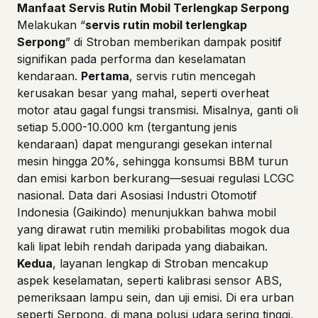
Manfaat Servis Rutin Mobil Terlengkap Serpong
Melakukan “
servis rutin mobil terlengkap
Serpong
” di Stroban memberikan dampak positif
signifikan pada performa dan keselamatan
kendaraan.
Pertama
, servis rutin mencegah
kerusakan besar yang mahal, seperti overheat
motor atau gagal fungsi transmisi. Misalnya, ganti oli
setiap 5.000-10.000 km (tergantung jenis
kendaraan) dapat mengurangi gesekan internal
mesin hingga 20%, sehingga konsumsi BBM turun
dan emisi karbon berkurang—sesuai regulasi LCGC
nasional. Data dari Asosiasi Industri Otomotif
Indonesia (Gaikindo) menunjukkan bahwa mobil
yang dirawat rutin memiliki probabilitas mogok dua
kali lipat lebih rendah daripada yang diabaikan.
Kedua
, layanan lengkap di Stroban mencakup
aspek keselamatan, seperti kalibrasi sensor ABS,
pemeriksaan lampu sein, dan uji emisi. Di era urban
seperti Serpong, di mana polusi udara sering tinggi,