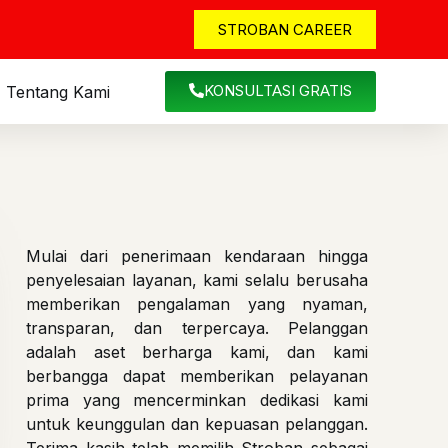
STROBAN CAREER
KONSULTASI GRATIS
Tentang Kami
Mulai dari penerimaan kendaraan hingga
penyelesaian layanan, kami selalu berusaha
memberikan pengalaman yang nyaman,
transparan, dan terpercaya. Pelanggan
adalah aset berharga kami, dan kami
berbangga dapat memberikan pelayanan
prima yang mencerminkan dedikasi kami
untuk keunggulan dan kepuasan pelanggan.