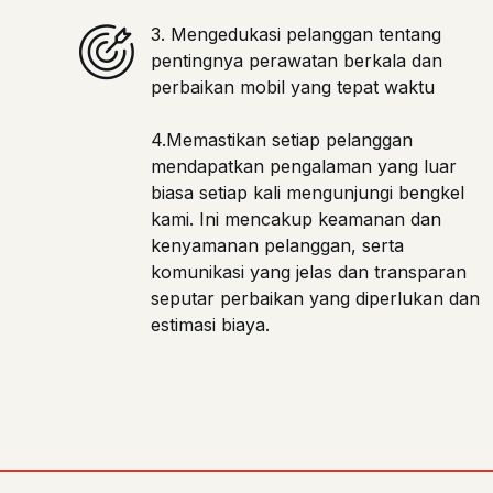
3. Mengedukasi pelanggan tentang
pentingnya perawatan berkala dan
perbaikan mobil yang tepat waktu
4.Memastikan setiap pelanggan
mendapatkan pengalaman yang luar
biasa setiap kali mengunjungi bengkel
kami. Ini mencakup keamanan dan
kenyamanan pelanggan, serta
komunikasi yang jelas dan transparan
seputar perbaikan yang diperlukan dan
estimasi biaya.