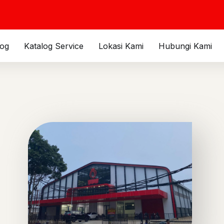
log
Katalog Service
Lokasi Kami
Hubungi Kami