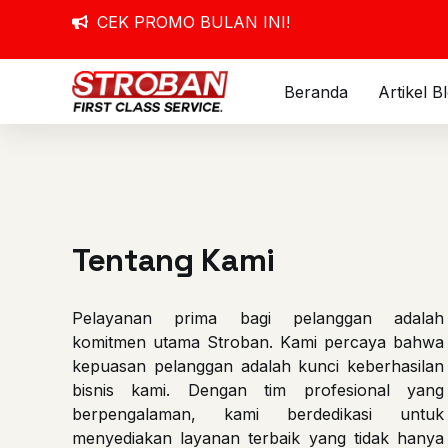
CEK PROMO BULAN INI!
Beranda
Artikel B
Tentang Kami
Pelayanan prima bagi pelanggan adalah
komitmen utama Stroban. Kami percaya bahwa
kepuasan pelanggan adalah kunci keberhasilan
bisnis kami. Dengan tim profesional yang
berpengalaman, kami berdedikasi untuk
menyediakan layanan terbaik yang tidak hanya