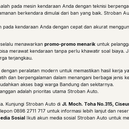
alah pada mesin kendaraan Anda dengan teknisi berpeng
manan berkendara dimulai dari ban yang baik. Stroban A
 pada kendaraan Anda dengan cepat dan akurat menggunak
h selalu menawarkan
promo-promo menarik
untuk pelanggan
 bisa merawat kendaraan tanpa perlu khawatir soal biaya. 
ga terjangkau.
i dengan peralatan modern untuk memastikan hasil kerja yan
rlatih dan berpengalaman dalam menangani berbagai jenis k
mudahkan akses bagi warga Bandung dan sekitarnya.
anggan adalah prioritas utama Stroban Auto.
a. Kunjungi Stroban Auto di
Jl. Moch. Toha No.315, Ciseu
elepon
0898 2711 717
untuk informasi lebih lanjut dan reser
edia Sosial
Ikuti akun media sosial Stroban Auto untuk m