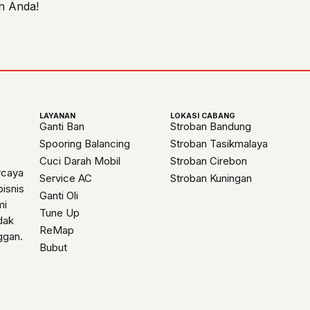
an Anda!
LAYANAN
LOKASI CABANG
Ganti Ban
Stroban Bandung
Spooring Balancing
Stroban Tasikmalaya
Cuci Darah Mobil
Stroban Cirebon
rcaya
Service AC
Stroban Kuningan
isnis
Ganti Oli
mi
Tune Up
dak
ReMap
ggan.
Bubut