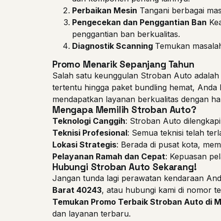
Perbaikan Mesin
Tangani berbagai mas
Pengecekan dan Penggantian Ban
Kea
penggantian ban berkualitas.
Diagnostik Scanning
Temukan masalah
Promo Menarik Sepanjang Tahun
Salah satu keunggulan Stroban Auto adala
tertentu hingga paket bundling hemat, Anda
mendapatkan layanan berkualitas dengan har
Mengapa Memilih Stroban Auto?
Teknologi Canggih
: Stroban Auto dilengkap
Teknisi Profesional
: Semua teknisi telah te
Lokasi Strategis
: Berada di pusat kota, me
Pelayanan Ramah dan Cepat
: Kepuasan pel
Hubungi Stroban Auto Sekarang!
Jangan tunda lagi perawatan kendaraan And
Barat 40243
, atau hubungi kami di nomor t
Temukan Promo Terbaik Stroban Auto di M
dan layanan terbaru.