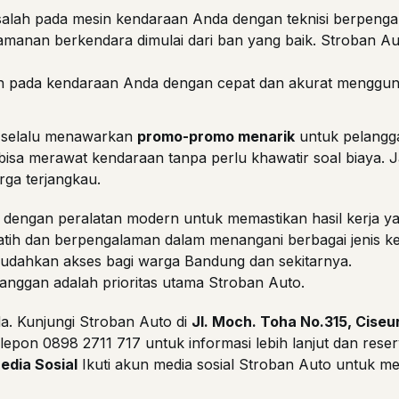
alah pada mesin kendaraan Anda dengan teknisi berpeng
manan berkendara dimulai dari ban yang baik. Stroban A
 pada kendaraan Anda dengan cepat dan akurat menggunak
h selalu menawarkan
promo-promo menarik
untuk pelanggan
 bisa merawat kendaraan tanpa perlu khawatir soal biaya. 
ga terjangkau.
i dengan peralatan modern untuk memastikan hasil kerja yan
rlatih dan berpengalaman dalam menangani berbagai jenis k
mudahkan akses bagi warga Bandung dan sekitarnya.
anggan adalah prioritas utama Stroban Auto.
a. Kunjungi Stroban Auto di
Jl. Moch. Toha No.315, Ciseu
elepon
0898 2711 717
untuk informasi lebih lanjut dan reser
edia Sosial
Ikuti akun media sosial Stroban Auto untuk m