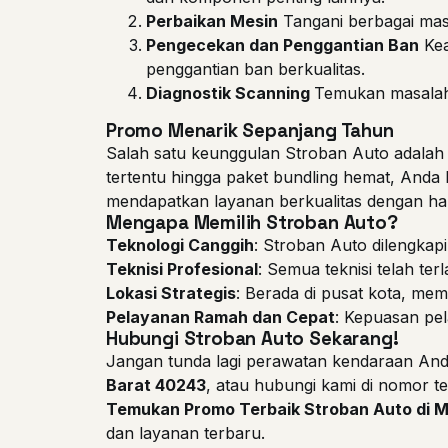
Perbaikan Mesin
Tangani berbagai mas
Pengecekan dan Penggantian Ban
Kea
penggantian ban berkualitas.
Diagnostik Scanning
Temukan masalah
Promo Menarik Sepanjang Tahun
Salah satu keunggulan Stroban Auto adala
tertentu hingga paket bundling hemat, Anda
mendapatkan layanan berkualitas dengan har
Mengapa Memilih Stroban Auto?
Teknologi Canggih
: Stroban Auto dilengkap
Teknisi Profesional
: Semua teknisi telah te
Lokasi Strategis
: Berada di pusat kota, me
Pelayanan Ramah dan Cepat
: Kepuasan pel
Hubungi Stroban Auto Sekarang!
Jangan tunda lagi perawatan kendaraan And
Barat 40243
, atau hubungi kami di nomor t
Temukan Promo Terbaik Stroban Auto di M
dan layanan terbaru.