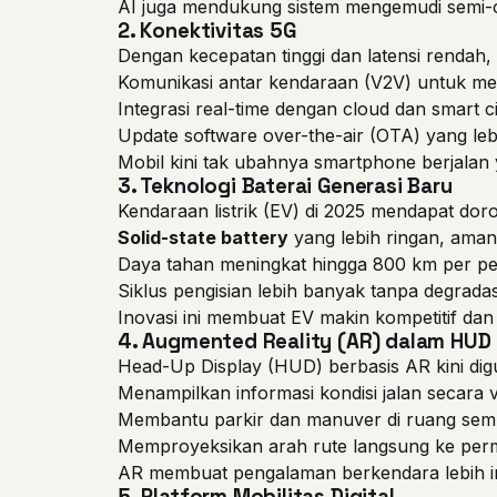
AI juga mendukung sistem mengemudi semi-
2.
Konektivitas 5G
Dengan kecepatan tinggi dan latensi rendah,
Komunikasi antar kendaraan (V2V) untuk m
Integrasi real-time dengan cloud dan smart ci
Update software over-the-air (OTA) yang lebi
Mobil kini tak ubahnya smartphone berjalan 
3.
Teknologi Baterai Generasi Baru
Kendaraan listrik (EV) di 2025 mendapat doro
Solid-state battery
yang lebih ringan, aman,
Daya tahan meningkat hingga 800 km per pen
Siklus pengisian lebih banyak tanpa degradas
Inovasi ini membuat EV makin kompetitif dan
4.
Augmented Reality (AR) dalam HUD
Head-Up Display (HUD) berbasis AR kini digu
Menampilkan informasi kondisi jalan secara v
Membantu parkir dan manuver di ruang semp
Memproyeksikan arah rute langsung ke perm
AR membuat pengalaman berkendara lebih in
5.
Platform Mobilitas Digital