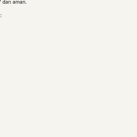
” dan aman.
: