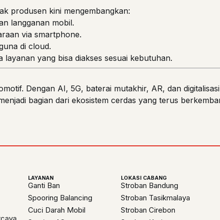
yak produsen kini mengembangkan:
an langganan mobil.
raan via smartphone.
guna di cloud.
ga layanan yang bisa diakses sesuai kebutuhan.
tomotif. Dengan AI, 5G, baterai mutakhir, AR, dan digitalisa
 menjadi bagian dari ekosistem cerdas yang terus berkemb
LAYANAN
LOKASI CABANG
Ganti Ban
Stroban Bandung
Spooring Balancing
Stroban Tasikmalaya
Cuci Darah Mobil
Stroban Cirebon
rcaya