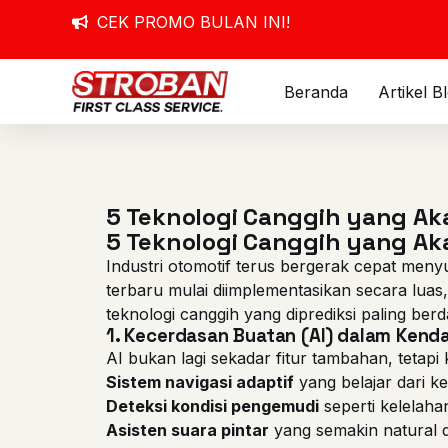
CEK PROMO BULAN INI!
Beranda
Artikel B
5 Teknologi Canggih yang Ak
5 Teknologi Canggih yang Ak
Industri otomotif terus bergerak cepat men
terbaru mulai diimplementasikan secara luas,
teknologi canggih yang diprediksi paling ber
1.
Kecerdasan Buatan
(AI)
dalam Kend
AI bukan lagi sekadar fitur tambahan, tetapi 
Sistem navigasi adaptif
yang belajar dari k
Deteksi kondisi pengemudi
seperti kelelahan
Asisten suara pintar
yang semakin natural d